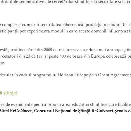
ibuțiile semnificative ale cercetărilor științifice la securitate și la cre
complexe, cum ar fi securitatea cibernetică, protecția mediului, fizica
rticipanții pot experimenta modul în care aceste domenii influențează d
sfășurat începând din 2005 cu misiunea de a aduce mai aproape știința 
ercetătorii din 23 de țări și peste 400 de orașe din Europa celebrează pri
ne.
t derulat în cadrul programului Horizon Europe prin Grant Agree
 științei
 de evenimente pentru promovarea educației științifice care facilitează
ltfel ReCoNnect, Concursul Național de Știință ReCoNnect,Școala de