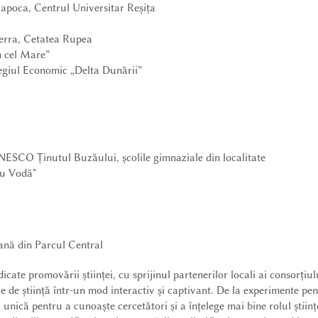
Napoca, Centrul Universitar Reșița
rra, Cetatea Rupea
an cel Mare”
giul Economic „Delta Dunării”
NESCO Ținutul Buzăului, școlile gimnaziale din localitate
cu Vodă"
ană din Parcul Central
edicate promovării științei, cu sprijinul partenerilor locali ai consorți
 de știință într-un mod interactiv și captivant. De la experimente pent
că pentru a cunoaște cercetători și a înțelege mai bine rolul științei