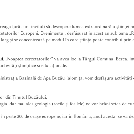
treaga țară sunt invitați să descopere lumea extraordinară a științei pr
ercetătorilor Europeni. Evenimentul, desfășurat în acest an sub tema
larg și se concentrează pe modul în care știința poate contribui prin 
ui
, „Noaptea cercetătorilor” va avea loc la Târgul Comunal Berca, intr
ctivități științifice și educaționale.
ministrația Bazinală de Apă Buzău-Ialomița, vom desfășura activități 
lor din Ținutul Buzăului,
ia, dar mai ales geologia (rocile și fosilele) ne vor hrăni setea de cu
în peste 300 de orașe europene, iar în România, anul acesta, se va d