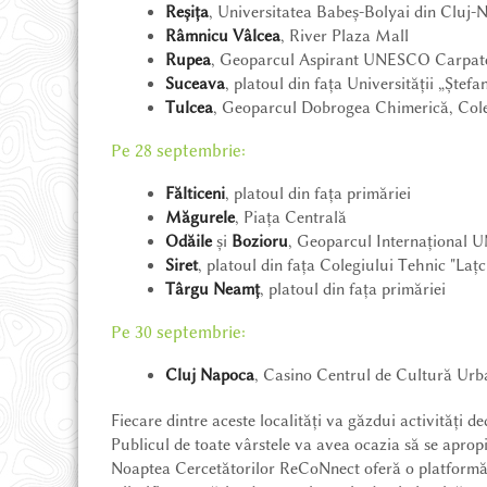
Reșița
, Universitatea Babeș-Bolyai din Cluj-
Râmnicu Vâlcea
, River Plaza Mall
Rupea
, Geoparcul Aspirant UNESCO Carpate
POVEȘTI DIN ȚINUT
Suceava
, platoul din fața Universității „Ștef
Tulcea
, Geoparcul Dobrogea Chimerică, Cole
MAGAZIN ONLINE
Pe 28 septembrie:
Fălticeni
, platoul din fața primăriei
CE POT SĂ VĂD
Măgurele
, Piața Centrală
Odăile
și
Bozioru
, Geoparcul Internațional U
Siret
, platoul din fața Colegiului Tehnic "Laț
CUM AJUNG
Târgu Neamț
, platoul din fața primăriei
Pe 30 septembrie:
UNDE STAU
Cluj Napoca
, Casino Centrul de Cultură Urb
Fiecare dintre aceste localități va găzdui activități d
AVENTURĂ ȘI DRUMEȚIE
Publicul de toate vârstele va avea ocazia să se apropie
Noaptea Cercetătorilor ReCoNnect oferă o platformă uni