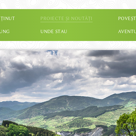
 ȚINUT
PROIECTE ȘI NOUTĂȚI
POVEȘT
JUNG
UNDE STAU
AVENTU