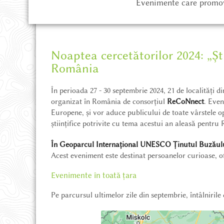
Evenimente care promovea
Noaptea cercetătorilor 2024: „Ști
România
În perioada 27 - 30 septembrie 2024, 21 de localități
organizat în România de consorțiul
ReCoNnect
. Even
Europene, și vor aduce publicului de toate vârstele op
științifice potrivite cu tema acestui an aleasă pentr
În Geoparcul Internațional UNESCO Ținutul Buzăul
Acest eveniment este destinat persoanelor curioase, ofer
Evenimente în toată țara
Pe parcursul ultimelor zile din septembrie, întâlniril