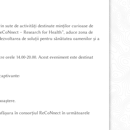
in sute de activități destinate minților curioase de
 „ReCoNnect – Research for Health”, aduce zona de
dezvoltarea de soluții pentru sănătatea oamenilor și a
e orele 14.00-20.00. Acest eveniment este destinat
captivante:
noaștere.
esfășura în consorțiul ReCoNnect în următoarele