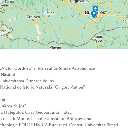
VIEW IN ENGLISH
„Victor Gorduza” și Muzeul de Științe Astronomice
ța Năsăud
 Universitatea Dunărea de Jos
Național de Istorie Naturală ”Grigore Antipa”
tanța
unărea de Jos”
ra Hațegului, Casa Geoparcului Hațeg
a de sub Munte, Liceul „Constantin Brâncoveanu”
i Tehnologie POLITEHNICA București. Centrul Universitar Pitești