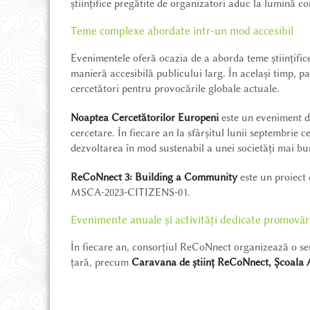
științifice pregătite de organizatori aduc la lumină contr
HĂRȚI ȘI CĂRȚI
Teme complexe abordate într-un mod accesibil
Evenimentele oferă ocazia de a aborda teme științifice 
manieră accesibilă publicului larg. În același timp, pa
cercetători pentru provocările globale actuale.
Noaptea Cercetătorilor Europeni
este un eveniment de
cercetare. În fiecare an la sfârșitul lunii septembrie c
dezvoltarea în mod sustenabil a unei societăți mai bu
ReCoNnect 3: Building a Community
este un proiec
MSCA-2023-CITIZENS-01.
Evenimente anuale și activități dedicate promovării
În fiecare an, consorțiul ReCoNnect organizează o serie
țară, precum
Caravana de științ ReCoNnect, Școala A