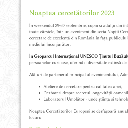
Noaptea cercetătorilor 2023
În weekendul 29-30 septembrie, copiii și adulții din în
toate vârstele, într-un eveniment din seria Nopții C
cercetare de excelență din România în fața publicului 
mediului înconjurător.
În Geoparcul Internațional UNESCO Ținutul Buzăul
persoanelor curioase, oferind o diversitate extinsă de a
Alături de partenerul principal al evenimentului, Ad
Ateliere de cercetare pentru calitatea apei,
Dezbateri despre secretul longevității oameni
Laboratorul Umblător - unde știința și tehnolog
Noaptea Cercetătorilor Europeni se desfășoară anual 
locuri: