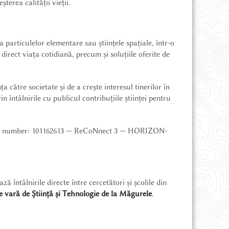
șterea calității vieții.
 particulelor elementare sau științele spațiale, într-o
irect viața cotidiană, precum și soluțiile oferite de
către societate și de a crește interesul tinerilor în
n întâlnirile cu publicul contribuțiile științei pentru
ment number: 101162613 — ReCoNnect 3 — HORIZON-
 întâlnirile directe între cercetători și școlile din
 vară de Știință și Tehnologie de la Măgurele
.