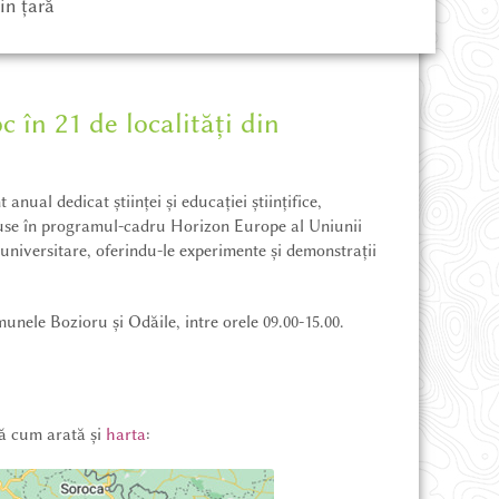
in țară
c în 21 de localități din
 anual dedicat științei și educației științifice,
luse în programul-cadru Horizon Europe al Uniunii
 universitare, oferindu-le experimente și demonstrații
unele Bozioru şi Odăile, intre orele 09.00-15.00.
pă cum arată și
harta
: