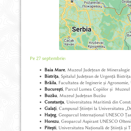
REDIRECȚIONEAZĂ 3.5%
PARTENERIATE ȘI CSR
Pe 27 septembrie:
Baia Mare
, Muzeul Județean de Mineralogie 
OFERTĂ EDUCAȚIONALĂ
Bistrița
, Spitalul Județean de Urgență Bistri
Brăila
, Facultatea de Inginerie și Agronomie,
București
, Parcul Lumea Copiilor și Muzeul 
DESPRE NOI
Buzău
, Muzeul Județean Buzău
Constanța
, Universitatea Maritimă din Cons
Galați
, Campusul Științei la Universitatea „D
DESPRE ȚINUT
Hațeg
, Geoparcul Internațional UNESCO Ța
Horezu
, Geoparcul Aspirant UNESCO Olteni
Pitești
, Universitatea Națională de Știință ș
PROIECTE ȘI NOUTĂȚI