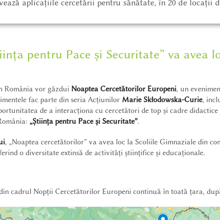
ză aplicațiile cercetării pentru sănătate, în 20 de locații d
ința pentru Pace și Securitate” va avea lo
 din România vor găzdui
Noaptea Cercetătorilor Europeni
, un eveniment
imentele fac parte din seria Acțiunilor
Marie Skłodowska-Curie
, inc
ortunitatea de a interacționa cu cercetători de top și cadre didactice
u România:
„Știința pentru Pace și Securitate”
.
ui
, „Noaptea cercetătorilor” va avea loc la Scoliile Gimnaziale din com
ind o diversitate extinsă de activități științifice și educaționale.
e din cadrul Nopții Cercetătorilor Europeni continuă în toată țara, du