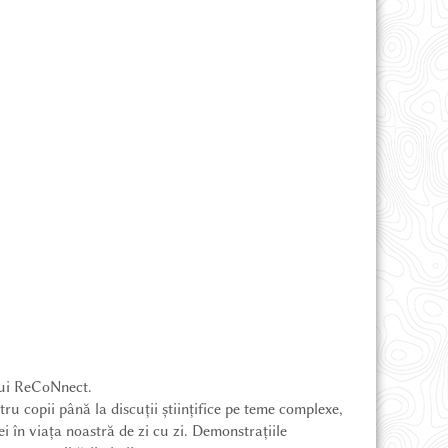
ului ReCoNnect.
ru copii până la discuții științifice pe teme complexe,
 în viața noastră de zi cu zi. Demonstrațiile