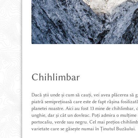
Chihlimbar
Dacă știi unde și cum să cauți, vei avea plăcerea să 
piatră semiprețioasă care este de fapt rășina fosilizat
planetei noastre. Aici au fost 13 mine de chihlimbar,
unghie, dar și cât un dovleac. Poți admira o mulțime
portocaliu, verde sau negru. Cel mai prețios chihlimb
varietate care se găsește numai în Ținutul Buzăului.