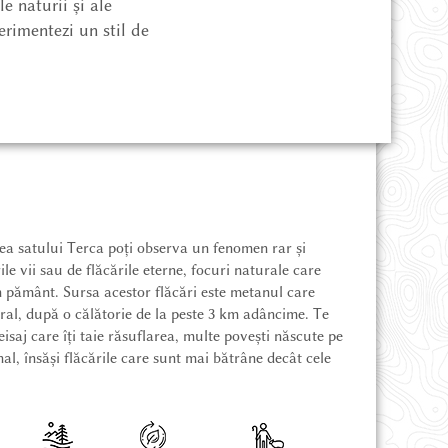
e naturii și ale
erimentezi un stil de
ea satului Terca poți observa un fenomen rar și
le vii sau de flăcările eterne, focuri naturale care
n pământ. Sursa acestor flăcări este metanul care
ral, după o călătorie de la peste 3 km adâncime. Te
isaj care îți taie răsuflarea, multe povești născute pe
al, însăși flăcările care sunt mai bătrâne decât cele