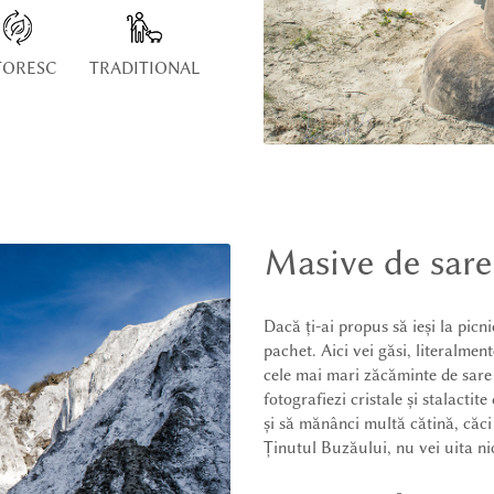
TORESC
TRADITIONAL
Masive de sare
Dacă ți-ai propus să ieși la picn
pachet. Aici vei găsi, literalmen
cele mai mari zăcăminte de sare 
fotografiezi cristale și stalactit
și să mănânci multă cătină, căci ș
Ținutul Buzăului, nu vei uita ni