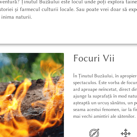
aventură? Ținutul Buzăului este locul unde poți explora tainel
toriei și farmecul culturii locale. Sau poate vrei doar să exp
 inima naturii.
Focuri Vii
În Ținutul Buzăului, în apropier
spectaculos. Este vorba de focuri
ard aproape neîncetat, direct di
ajunge la suprafață în mod natu
așteaptă un urcuș sănătos, un pe
seama acestui fenomen, iar la fin
mai vechi amintiri ale sătenilor.