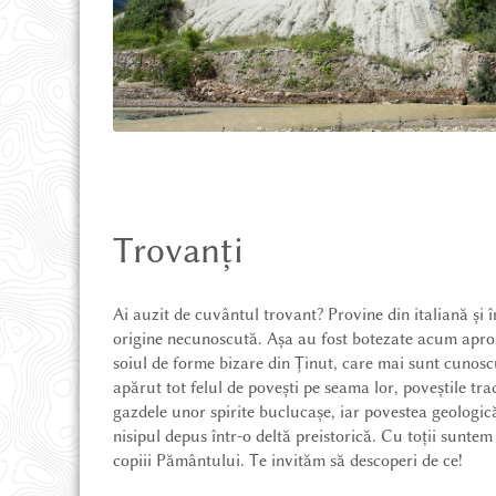
POVEȘTI DIN ȚINUT
MAGAZIN ONLINE
CE POT SĂ VĂD
Trovanți
CUM AJUNG
Ai auzit de cuvântul trovant? Provine din italiană și
origine necunoscută. Așa au fost botezate acum aproa
UNDE STAU
soiul de forme bizare din Ținut, care mai sunt cunosc
apărut tot felul de povești pe seama lor, poveștile tr
gazdele unor spirite buclucașe, iar povestea geologi
AVENTURĂ ȘI DRUMEȚIE
nisipul depus într-o deltă preistorică. Cu toții suntem
copiii Pământului. Te invităm să descoperi de ce!