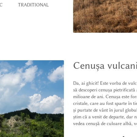
C
TRADITIONAL
VIEW IN ENGLISH
Cenușa vulcanil
Da, ai ghicit! Este vorba de vul
să descoperi cenușa pietrificat
milioane de ani. Cenușa este for
cristale, care au fost sparte în 
și purtate de vânt în jurul globu
știm că a venit de departe, dar n
vedea cenușă de culoare albă, ve