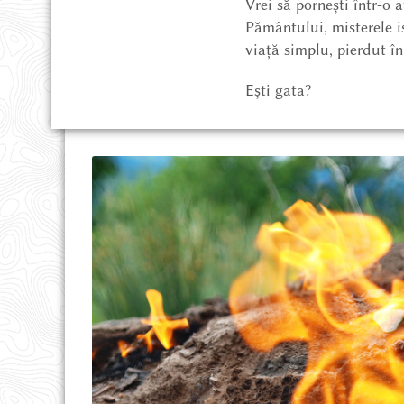
Vrei să pornești într-o 
Pământului, misterele is
viață simplu, pierdut în
Ești gata?