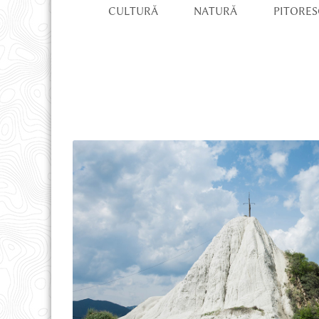
CULTURĂ
NATURĂ
PITORES
REDIRECȚIONEAZĂ 3.5%
PARTENERIATE ȘI CSR
OFERTĂ EDUCAȚIONALĂ
DESPRE NOI
DESPRE ȚINUT
PROIECTE ȘI NOUTĂȚI