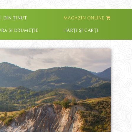
I DIN ȚINUT
MAGAZIN ONLINE
RĂ ȘI DRUMEȚIE
HĂRȚI ȘI CĂRȚI