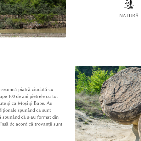
NATURĂ
 înseamnă piatră ciudată cu
pe 100 de ani pietrele cu tot
ute și ca Moși și Babe. Au
adiționale spunând că sunt
că spunând că s-au format din
 însă de acord că trovanții sunt