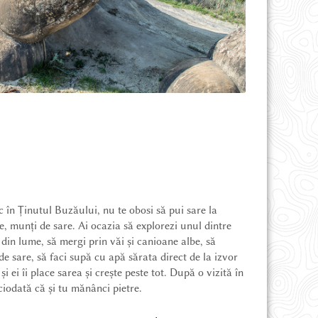
ic în Ținutul Buzăului, nu te obosi să pui sare la
te, munți de sare. Ai ocazia să explorezi unul dintre
din lume, să mergi prin văi și canioane albe, să
e de sare, să faci supă cu apă sărata direct de la izvor
i ei îi place sarea și crește peste tot. După o vizită în
ciodată că și tu mănânci pietre.