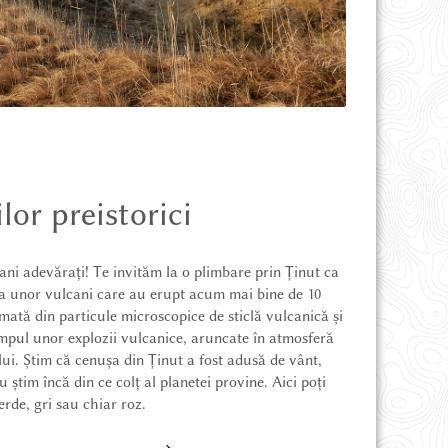
or preistorici
cani adevărați! Te invităm la o plimbare prin Ținut ca
ă a unor vulcani care au erupt acum mai bine de 10
mată din particule microscopice de sticlă vulcanică și
timpul unor explozii vulcanice, aruncate în atmosferă
lui. Știm că cenușa din Ținut a fost adusă de vânt,
u știm încă din ce colț al planetei provine. Aici poți
rde, gri sau chiar roz.