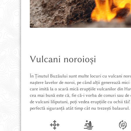
Vulcani noroioși
În Ținutul Buzăului sunt multe locuri cu vulcani noro
naștere lavelor de noroi, pe când alții generează mici 
care imită la o scară mică erupțiile vulcanilor din Ha
cea mai bună este că, fie că-i vorba de conuri sau de 
de vulcani liliputani, poți vedea erupțiile cu ochii tăi
perfectă siguranță atât timp cât nu trezești balaurul