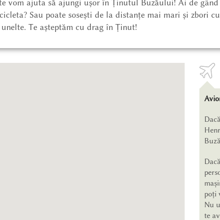
te vom ajuta să ajungi ușor în Ținutul Buzăului! Ai de gând 
cicleta? Sau poate sosești de la distanțe mai mari și zbori cu
i unelte. Te așteptăm cu drag în Ținut!
Avio
Dacă 
Henr
Buzău
Dacă 
perso
mașin
poți 
Nu ui
te av