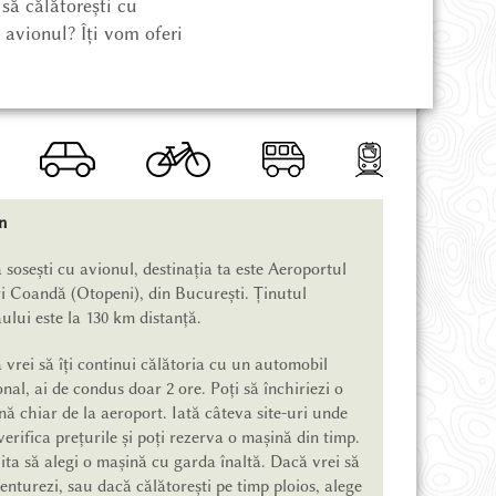
să călătorești cu
 avionul? Îți vom oferi
n
sosești cu avionul, destinația ta este Aeroportul
i Coandă (Otopeni), din București. Ținutul
lui este la 130 km distanță.
vrei să îți continui călătoria cu un automobil
nal, ai de condus doar 2 ore. Poți să închiriezi o
ă chiar de la aeroport. Iată câteva site-uri unde
verifica prețurile și poți rezerva o mașină din timp.
ta să alegi o mașină cu garda înaltă. Dacă vrei să
enturezi, sau dacă călătorești pe timp ploios, alege