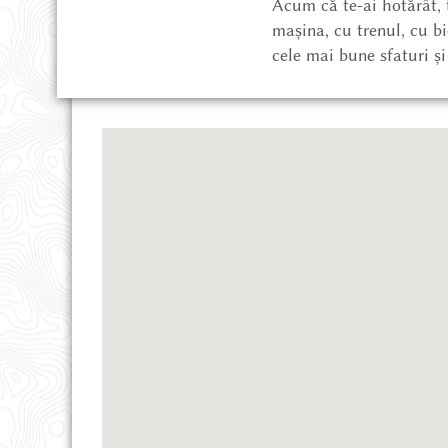
DESPRE ȚINUT
Acum că te-ai hotărât, 
mașina, cu trenul, cu bi
cele mai bune sfaturi ș
PROIECTE ȘI NOUTĂȚI
POVEȘTI DIN ȚINUT
MAGAZIN ONLINE
CE POT SĂ VĂD
CUM AJUNG
UNDE STAU