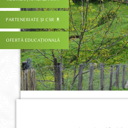
PARTENERIATE ȘI CSR
OFERTĂ EDUCAȚIONALĂ
REDIRECȚIONEAZĂ 3.5%
PARTENERIATE ȘI CSR
OFERTĂ EDUCAȚIONALĂ
DESPRE NOI