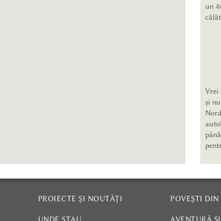
un 4x
călă
Vrei 
și n
Nord.
autob
până 
pentr
PROIECTE ȘI NOUTĂȚI
POVEȘTI DIN
UNDE STAU
AVENTURĂ Ș