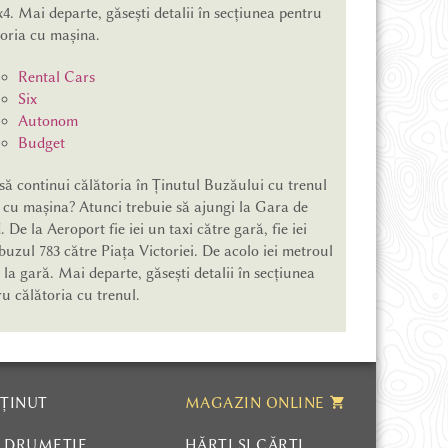
4. Mai departe, găsești detalii în secțiunea pentru
toria cu mașina.
Rental Cars
Six
Autonom
Budget
să continui călătoria în Ținutul Buzăului cu trenul
u cu mașina? Atunci trebuie să ajungi la Gara de
 De la Aeroport fie iei un taxi către gară, fie iei
uzul 783 către Piața Victoriei. De acolo iei metroul
la gară. Mai departe, găsești detalii în secțiunea
u călătoria cu trenul.
 ȚINUT
MAGAZIN ONLINE
I DRUMEȚIE
HĂRȚI ȘI CĂRȚI