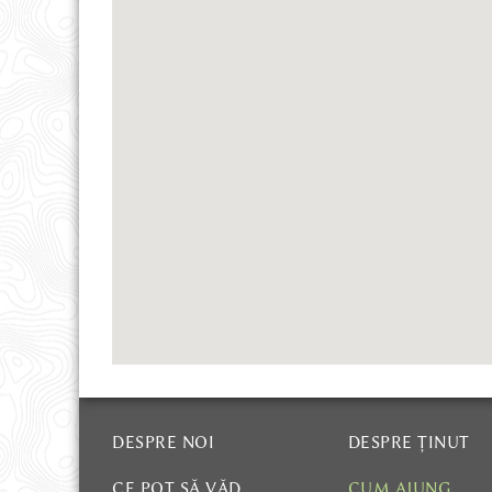
AVENTURĂ ȘI DRUMEȚIE
HĂRȚI ȘI CĂRȚI
DESPRE NOI
DESPRE ȚINUT
CUM AJUNG
CE POT SĂ VĂD