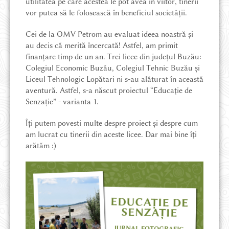
PARTENERIATE ȘI CSR
utilitatea pe care acestea le pot avea în viitor, tinerii
vor putea să le folosească în beneficiul societății.
OFERTĂ EDUCAȚIONALĂ
Cei de la OMV Petrom au evaluat ideea noastră și
au decis că merită încercată! Astfel, am primit
finanțare timp de un an. Trei licee din județul Buzău:
DESPRE ȚINUT
Colegiul Economic Buzău, Colegiul Tehnic Buzău și
Liceul Tehnologic Lopătari ni s-au alăturat în această
aventură. Astfel, s-a născut proiectul “Educație de
PROIECTE ȘI NOUTĂȚI
Senzație” - varianta 1.
Îți putem povesti multe despre proiect și despre cum
POVEȘTI DIN ȚINUT
am lucrat cu tinerii din aceste licee. Dar mai bine îți
arătăm :)
MAGAZIN ONLINE
CE POT SĂ VĂD