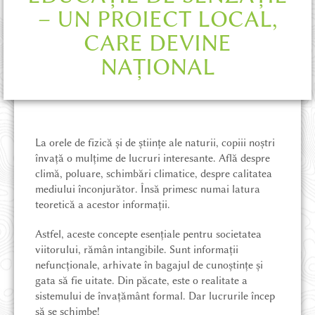
– UN PROIECT LOCAL,
CARE DEVINE
NAȚIONAL
La orele de fizică și de științe ale naturii, copiii noștri
învață o mulțime de lucruri interesante. Află despre
climă, poluare, schimbări climatice, despre calitatea
mediului înconjurător. Însă primesc numai latura
teoretică a acestor informații.
Astfel, aceste concepte esențiale pentru societatea
viitorului, rămân intangibile. Sunt informații
nefuncționale, arhivate în bagajul de cunoștințe și
gata să fie uitate. Din păcate, este o realitate a
sistemului de învațământ formal. Dar lucrurile încep
să se schimbe!