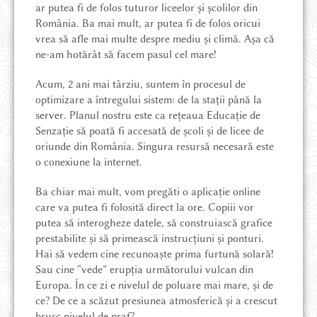
ar putea fi de folos tuturor liceelor și școlilor din
România. Ba mai mult, ar putea fi de folos oricui
vrea să afle mai multe despre mediu și climă. Așa că
ne-am hotărât să facem pasul cel mare!
Acum, 2 ani mai târziu, suntem în procesul de
optimizare a întregului sistem: de la stații până la
server. Planul nostru este ca rețeaua Educație de
Senzație să poată fi accesată de școli și de licee de
oriunde din România. Singura resursă necesară este
o conexiune la internet.
Ba chiar mai mult, vom pregăti o aplicație online
care va putea fi folosită direct la ore. Copiii vor
putea să interogheze datele, să construiască grafice
prestabilite și să primească instrucțiuni și ponturi.
Hai să vedem cine recunoaște prima furtună solară!
Sau cine “vede” erupția următorului vulcan din
Europa. În ce zi e nivelul de poluare mai mare, și de
ce? De ce a scăzut presiunea atmosferică și a crescut
brusc nivelul de praf?