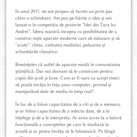
În anul 2017, ne-am propus să facem un prim pas
către o schimbare. Am pus pe hârtie o idee și am
lansat-o în competiția de proiecte “Idei din Țara lui
Andrei”. Ideea noastră începea cu posibilitatea de a
construi niște aparate moderne care să măsoare și să
“arate”: clima, calitatea mediului, poluarea și
schimbările climatice.
Bineînțeles că astfel de aparate există în comunitatea
științifică. Dar noi doream să le construim pentru
copiii din școli și licee. Cum ar fi oare ca acești tineri
să poată învăța în fața unui computer, privind și
manipulând date de mediu în timp real?
VIEW IN ENGLISH
În loc de a folosi capacitatea de a citi și de a memora,
și-ar folosi capacitatea de a selecta date, de a le
REDIRECȚIONEAZĂ 3.5%
înțelege și de a le interpreta. Ar avea acces la o latură
funcțională a conceptelor pe care le studiază la
școală și ar putea învăța să le folosească. Pe lângă