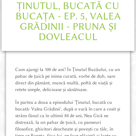
DESPRE ȚINUT
ȚINUTUL, BUCATĂ CU
BUCAȚA - EP. 5, VALEA
PROIECTE ȘI NOUTĂȚI
GRĂDINII - PRUNA ȘI
DOVLEACUL
POVEȘTI DIN ȚINUT
MAGAZIN ONLINE
Cum ajungi la 100 de ani? În Ţinutul Buzăului, cu un
pahar de ţuică pe inima curată, vorbe de duh, sare
CE POT SĂ VĂD
direct din pământ, muncă multă, poftă de viaţă şi
retete simple, delicioase şi sănătoase.
CUM AJUNG
În partea a doua a episodului 'Ţinutul, bucată cu
bucată: Valea Grădinii', după o vară în care a cosit şi
strâns fânul ca în ultimii 84 de ani, Nea Gică ne
UNDE STAU
distrează, la un pahar de ţuică, cu panseuri
filosofice, ghicitori deocheate şi poveşti cu tâlc, în
timp ce Roneta, fiica lui, ne face plăcintă şi lapte cu