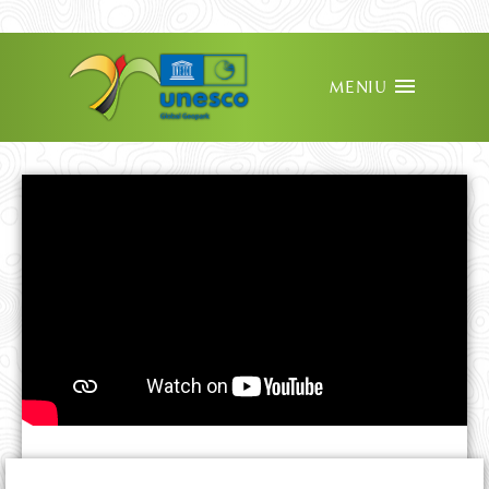
MENIU
VIEW IN ENGLISH
REDIRECȚIONEAZĂ 3.5%
PARTENERIATE ȘI CSR
OFERTĂ EDUCAȚIONALĂ