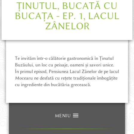
POVEȘTI DIN ȚINUT
ȚINUTUL, BUCATĂ CU
BUCAȚA - EP. 1, LACUL
MAGAZIN ONLINE
ZÂNELOR
CE POT SĂ VĂD
CUM AJUNG
Te invităm într-o călătorie gastronomică în Ținutul
Buzăului, un loc cu peisaje, oameni și savori unice.
În primul episod, Pensiunea Lacul Zânelor de pe lacul
UNDE STAU
Mocearu ne desfată cu rețete tradiționale îmbogățite
cu ingrediente din bucătăria grecească.
AVENTURĂ ȘI DRUMEȚIE
MENIU
HĂRȚI ȘI CĂRȚI