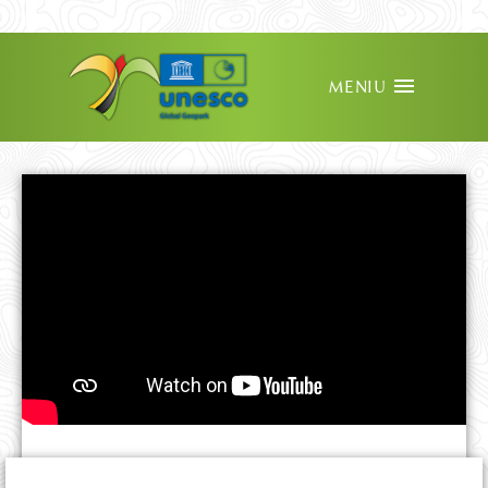
VIEW IN ENGLISH
MENIU
REDIRECȚIONEAZĂ 3.5%
PARTENERIATE ȘI CSR
OFERTĂ EDUCAȚIONALĂ
DESPRE ȚINUT
PROIECTE ȘI NOUTĂȚI