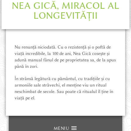
NEA GICĂ, MIRACOL AL
POVEȘTI DIN ȚINUT
LONGEVITĂȚII
MAGAZIN ONLINE
CE POT SĂ VĂD
Nu renunță niciodată. Cu o rezistență și o poftă de
viață incredibile, la 100 de ani, Nea Gică cosește și
adună manual fânul de pe proprietatea sa, de la apus
CUM AJUNG
până în zori.
În strânsă legătură cu pământul, cu tradițiile și cu
UNDE STAU
armoniile sale străvechi, el menține viu un ritual
neschimbat de secole. Sau poate că ritualul îl ține în
viață pe el.
AVENTURĂ ȘI DRUMEȚIE
HĂRȚI ȘI CĂRȚI
MENIU