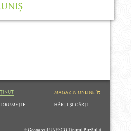
LUNIȘ
 ȚINUT
MAGAZIN ONLINE
I DRUMEȚIE
HĂRȚI ȘI CĂRȚI
© Geoparcul UNESCO Ținutul Buzăului