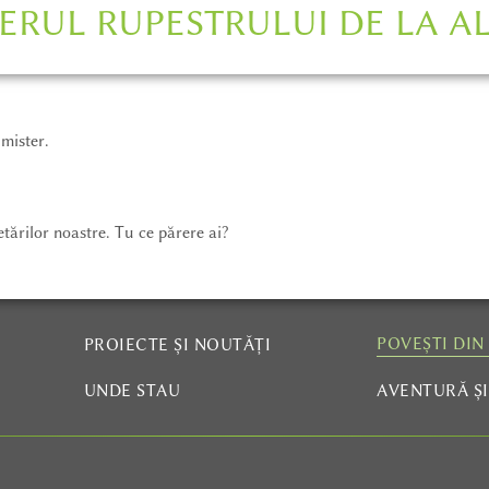
ERUL RUPESTRULUI DE LA A
 mister.
tărilor noastre. Tu ce părere ai?
POVEȘTI DIN
PROIECTE ȘI NOUTĂȚI
UNDE STAU
AVENTURĂ Ș