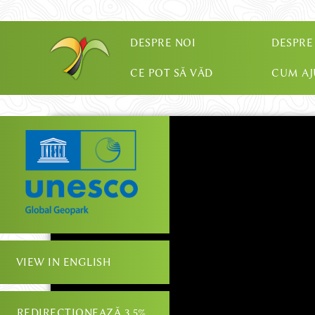
DESPRE NOI
DESPRE
CE POT SĂ VĂD
CUM A
REDIRECȚIONEAZĂ 3.5%
VIEW IN ENGLISH
PARTENERIATE ȘI CSR
REDIRECȚIONEAZĂ 3.5%