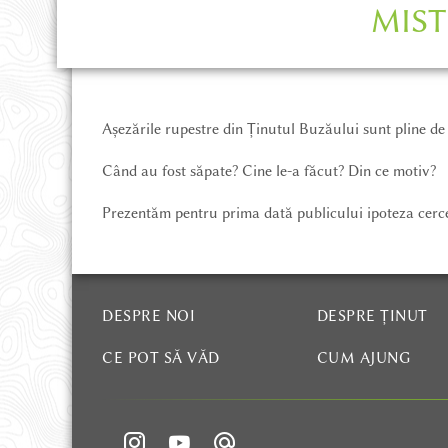
CE POT SĂ VĂD
MIST
CUM AJUNG
Așezările rupestre din Ținutul Buzăului sunt pline de
UNDE STAU
Când au fost săpate? Cine le-a făcut? Din ce motiv?
AVENTURĂ ȘI DRUMEȚIE
Prezentăm pentru prima dată publicului ipoteza cerce
HĂRȚI ȘI CĂRȚI
DESPRE NOI
DESPRE ȚINUT
CE POT SĂ VĂD
CUM AJUNG