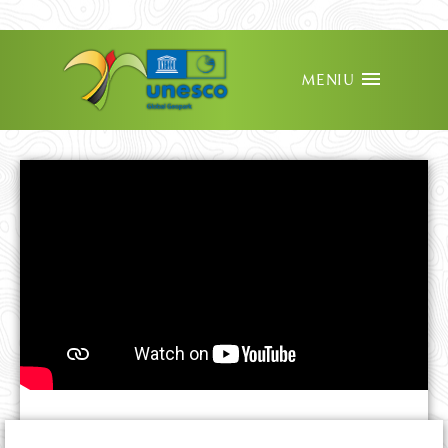
VIEW IN ENGLISH
MENIU
REDIRECȚIONEAZĂ 3.5%
PARTENERIATE ȘI CSR
OFERTĂ EDUCAȚIONALĂ
DESPRE ȚINUT
PROIECTE ȘI NOUTĂȚI