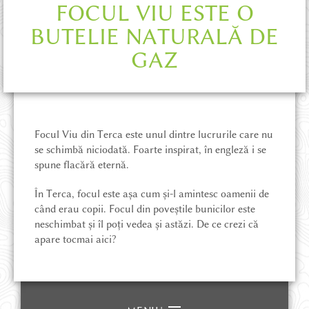
FOCUL VIU ESTE O
POVEȘTI DIN ȚINUT
BUTELIE NATURALĂ DE
GAZ
MAGAZIN ONLINE
CE POT SĂ VĂD
Focul Viu din Terca este unul dintre lucrurile care nu
se schimbă niciodată. Foarte inspirat, în engleză i se
CUM AJUNG
spune flacără eternă.
În Terca, focul este așa cum și-l amintesc oamenii de
UNDE STAU
când erau copii. Focul din poveștile bunicilor este
neschimbat și îl poți vedea și astăzi. De ce crezi că
apare tocmai aici?
AVENTURĂ ȘI DRUMEȚIE
HĂRȚI ȘI CĂRȚI