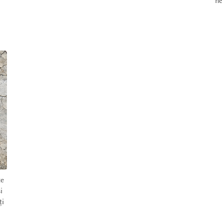
ne
te
i
ți