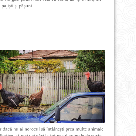
 pajiști și pășuni.
r dacă nu ai norocul să întâlnești prea multe animale
lbatice, atunci vei găsi la tot pasul animale de curte.