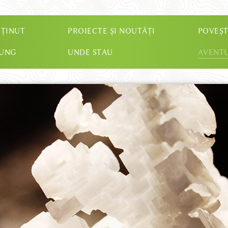
 ȚINUT
PROIECTE ȘI NOUTĂȚI
POVEȘT
JUNG
UNDE STAU
AVENTU