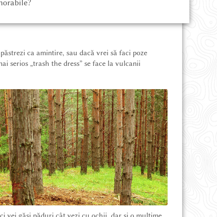
morabile?
e păstrezi ca amintire, sau dacă vrei să faci poze
ai serios „trash the dress” se face la vulcanii
ci vei găsi păduri cât vezi cu ochii, dar și o mulțime