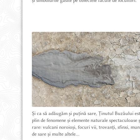
și simbolurile găsite pe obiectele făcute de locuitori.
Și ca să adăugăm și puțină sare, Ținutul Buzăului es
plin de fenomene și elemente naturale spectaculoase ș
rare: vulcani noroioși, focuri vii, trovanți, sfinxi, mun
de sare și multe altele...