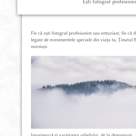
Ești fotograf profesioni
Fie că ești fotograf profesionist sau entuziast, fie că 
legate de evenimentele speciale din viața ta, Ținutul B
noroioși.
REDIRECȚIONEAZĂ 3.5%
PARTENERIATE ȘI CSR
OFERTĂ EDUCAȚIONALĂ
DESPRE NOI
Imaginează-ți varietatea reliefului, de la depresiuni