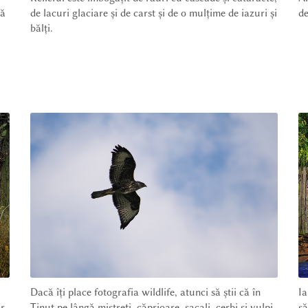
nă
de lacuri glaciare și de carst și de o mulțime de iazuri și
de
bălți.
Dacă îți place fotografia wildlife, atunci să știi că în
Ia
ar
Ținut pe lângă mistreți, căprioare, șacali, cerbi și vulpi
să