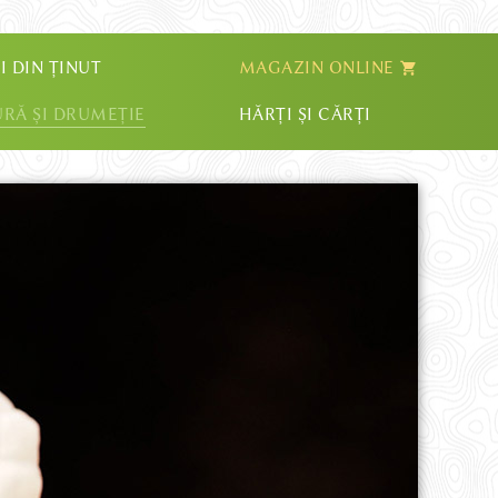
I DIN ȚINUT
MAGAZIN ONLINE
RĂ ȘI DRUMEȚIE
HĂRȚI ȘI CĂRȚI