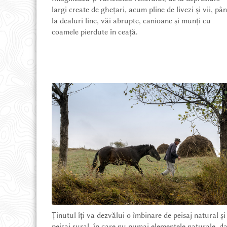
largi create de ghețari, acum pline de livezi și vii, pâ
la dealuri line, văi abrupte, canioane și munți cu
DESPRE ȚINUT
coamele pierdute în ceață.
PROIECTE ȘI NOUTĂȚI
POVEȘTI DIN ȚINUT
MAGAZIN ONLINE
CE POT SĂ VĂD
CUM AJUNG
Ținutul îți va dezvălui o îmbinare de peisaj natural și
peisaj rural, în care nu numai elementele naturale, d