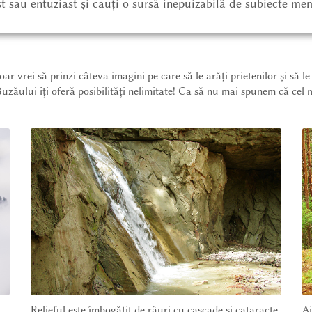
st sau entuziast și cauți o sursă inepuizabilă de subiecte me
doar vrei să prinzi câteva imagini pe care să le arăți prietenilor și să l
uzăului îți oferă posibilități nelimitate! Ca să nu mai spunem că cel m
VIEW IN ENGLISH
Relieful este îmbogățit de râuri cu cascade și cataracte,
Ai