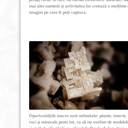
UNDE STAU
mai ales oamenii și activitatea lor creează o mulțime
imagini pe care le poți captura.
AVENTURĂ ȘI DRUMEȚIE
HĂRȚI ȘI CĂRȚI
Oportunitățile macro sunt nelimitate: plante, insecte,
roci și minerale peste tot, ca să nu vorbim de modelel