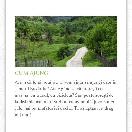
VIEW IN ENGLISH
REDIRECȚIONEAZĂ 3.5%
PARTENERIATE ȘI CSR
CUM AJUNG
Acum că te-ai hotărât, te vom ajuta să ajungi ușor în
OFERTĂ EDUCAȚIONALĂ
Ținutul Buzăului! Ai de gând să călătorești cu
mașina, cu trenul, cu bicicleta? Sau poate sosești de
la distanțe mai mari și zbori cu avionul? Îți vom oferi
DESPRE ȚINUT
cele mai bune sfaturi și unelte. Te așteptăm cu drag
în Ținut!
PROIECTE ȘI NOUTĂȚI