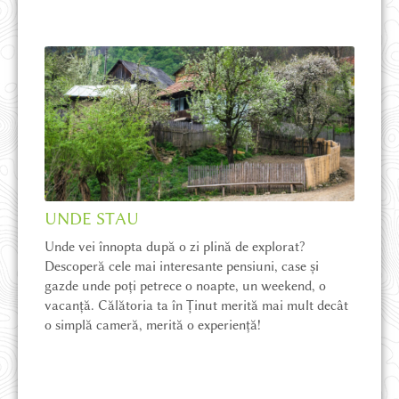
POVEȘTI DIN ȚINUT
MAGAZIN ONLINE
CE POT SĂ VĂD
CUM AJUNG
UNDE STAU
Unde vei înnopta după o zi plină de explorat?
Descoperă cele mai interesante pensiuni, case și
UNDE STAU
gazde unde poți petrece o noapte, un weekend, o
vacanță. Călătoria ta în Ținut merită mai mult decât
o simplă cameră, merită o experiență!
AVENTURĂ ȘI DRUMEȚIE
HĂRȚI ȘI CĂRȚI